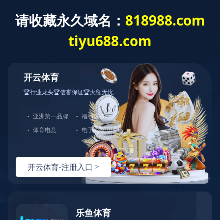
索克简介
董事长致辞
索克党委
索克大事记
索克荣誉
世界杯体育在线(中国)唯一官方网站
关于索克
HOME
ABOUT US
您所在的位置：
网站世界杯体育在线(中国)唯一官方网站
>
招贤纳士
>